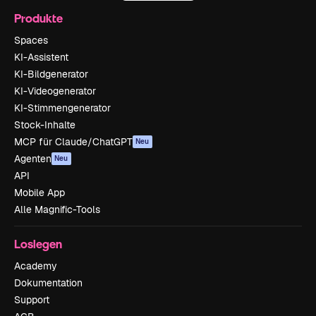
Produkte
Spaces
KI-Assistent
KI-Bildgenerator
KI-Videogenerator
KI-Stimmengenerator
Stock-Inhalte
MCP für Claude/ChatGPT
Neu
Agenten
Neu
API
Mobile App
Alle Magnific-Tools
Loslegen
Academy
Dokumentation
Support