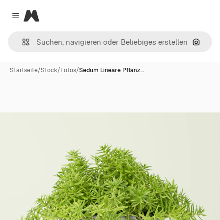
Magnific
Close menu
Nach B
Startseite
/
Stock
/
Fotos
/
Sedum Lineare Pflanz…