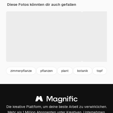
Diese Fotos könnten dir auch gefallen
zimmerpflanze
pflanzen
plant
botanik
topf
g
Die kreative Plattform, um deine beste Arbeit zu verwirklichen.
Mehr als 1 Million Abonnenten unter Kreativen, Unternehmen,