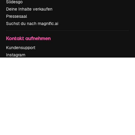
Slidesgo
Deine Inhalte verkaufen
Pressesaal
Suchst du nach magnific.ai
Kontakt aufnehmen
Kundensupport
Instagram
YouTube
LinkedIn
TikTok
Discord
X
Reddit
Copyright © 2010-
2026
Freepik Company S.L.U.
Alle Rechte vorbehalten
.