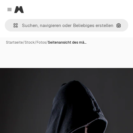
Magnific
Close menu
Nach B
Startseite
/
Stock
/
Fotos
/
Seitenansicht des mä…