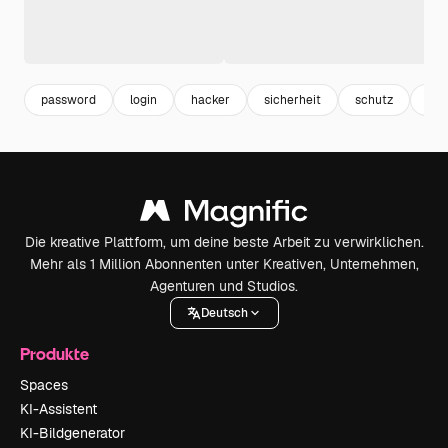
password
login
hacker
sicherheit
schutz
inf
Die kreative Plattform, um deine beste Arbeit zu verwirklichen.
Mehr als 1 Million Abonnenten unter Kreativen, Unternehmen,
Agenturen und Studios.
Deutsch
Produkte
Spaces
KI-Assistent
KI-Bildgenerator