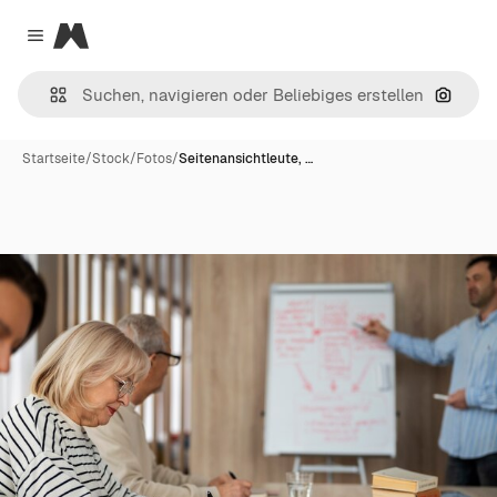
Magnific
Close menu
Nach B
Startseite
/
Stock
/
Fotos
/
Seitenansichtleute, …