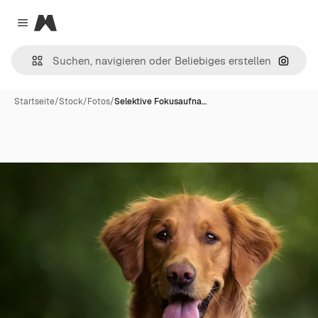
Magnific
Close menu
Nach B
Startseite
/
Stock
/
Fotos
/
Selektive Fokusaufna…