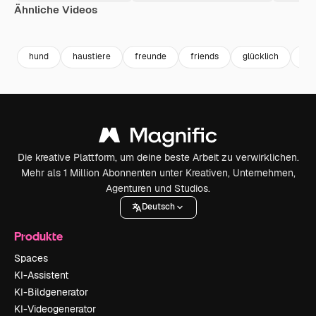
Ähnliche Videos
Premium
Premium
Premium
Premium
Generiert v
hund
haustiere
freunde
friends
glücklich
lus
Die kreative Plattform, um deine beste Arbeit zu verwirklichen.
Mehr als 1 Million Abonnenten unter Kreativen, Unternehmen,
Agenturen und Studios.
Deutsch
Produkte
Spaces
KI-Assistent
KI-Bildgenerator
KI-Videogenerator