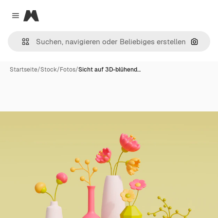
Magnific
Close menu
Nach B
Startseite
/
Stock
/
Fotos
/
Sicht auf 3D-blühend…