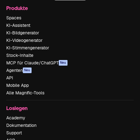
Produkte
Spaces
KI-Assistent
KI-Bildgenerator
KI-Videogenerator
KI-Stimmengenerator
Stock-Inhalte
MCP für Claude/ChatGPT
Neu
Agenten
Neu
API
Mobile App
Alle Magnific-Tools
Loslegen
Academy
Dokumentation
Support