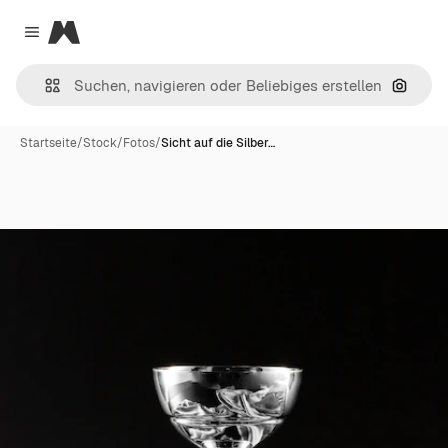
Magnific
Close menu
Nach B
Startseite
/
Stock
/
Fotos
/
Sicht auf die Silber…