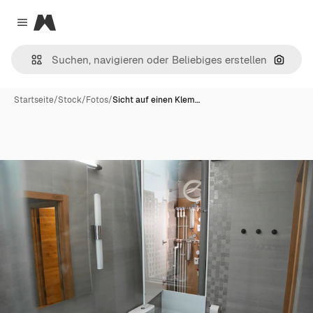
Magnific
Close menu
Nach B
Startseite
/
Stock
/
Fotos
/
Sicht auf einen Klem…