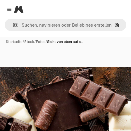
Magnific
Close menu
Nach B
Startseite
/
Stock
/
Fotos
/
Sicht von oben auf d…