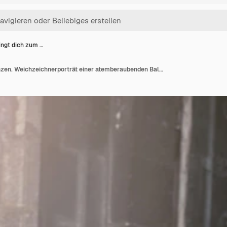
ingt dich zum …
Sie bringt dich zum Tanzen. Weichzeichnerporträt einer atemberaubenden Ballettdarstellerin im Freien