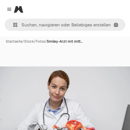
Magnific
Close menu
Nach B
Startseite
/
Stock
/
Fotos
/
Smiley-Arzt mit mitt…