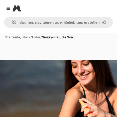
Magnific
Close menu
Nach B
Startseite
/
Stock
/
Fotos
/
Smiley-Frau, die Son…