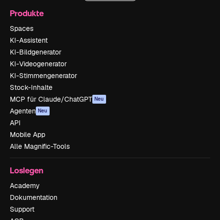
Produkte
Spaces
KI-Assistent
KI-Bildgenerator
KI-Videogenerator
KI-Stimmengenerator
Stock-Inhalte
MCP für Claude/ChatGPT
Neu
Agenten
Neu
API
Mobile App
Alle Magnific-Tools
Loslegen
Academy
Dokumentation
Support