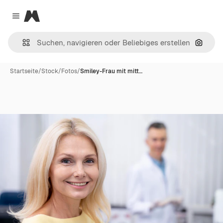
Magnific
Close menu
Nach B
Startseite
/
Stock
/
Fotos
/
Smiley-Frau mit mitt…