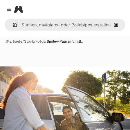
Magnific
Close menu
Nach B
Startseite
/
Stock
/
Fotos
/
Smiley-Paar mit mitt…