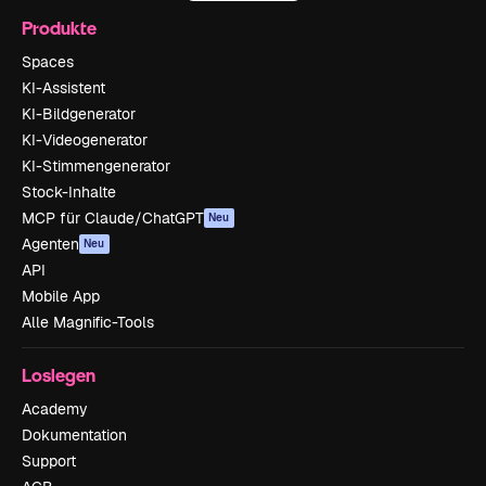
Produkte
Spaces
KI-Assistent
KI-Bildgenerator
KI-Videogenerator
KI-Stimmengenerator
Stock-Inhalte
MCP für Claude/ChatGPT
Neu
Agenten
Neu
API
Mobile App
Alle Magnific-Tools
Loslegen
Academy
Dokumentation
Support