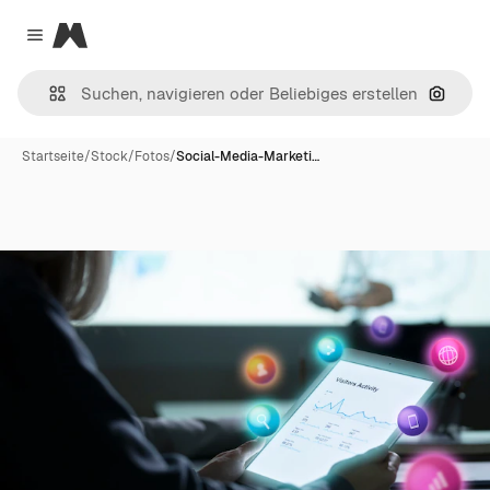
Magnific
Close menu
Nach B
Startseite
/
Stock
/
Fotos
/
Social-Media-Marketi…