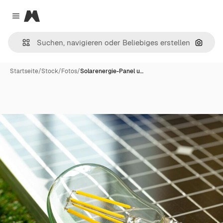
Magnific
Close menu
Nach B
Startseite
/
Stock
/
Fotos
/
Solarenergie-Panel u…