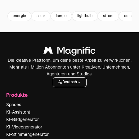
Premium
Premium
Generiert von KI
Premium
Premium
energie
solar
lampe
lightbulb
strom
concept
Die kreative Plattform, um deine beste Arbeit zu verwirklichen.
Mehr als 1 Million Abonnenten unter Kreativen, Unternehmen,
Agenturen und Studios.
Deutsch
Produkte
Spaces
KI-Assistent
KI-Bildgenerator
KI-Videogenerator
KI-Stimmengenerator