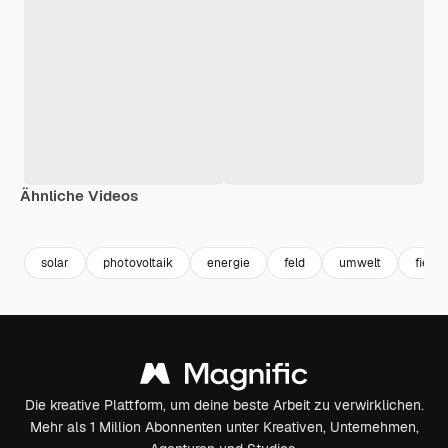
Ähnliche Videos
Premium
Premium
Premium
Premium
solar
photovoltaik
energie
feld
umwelt
field
Die kreative Plattform, um deine beste Arbeit zu verwirklichen.
Mehr als 1 Million Abonnenten unter Kreativen, Unternehmen,