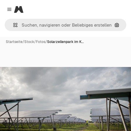
Magnific
Close menu
Nach B
Startseite
/
Stock
/
Fotos
/
Solarzellenpark im K…