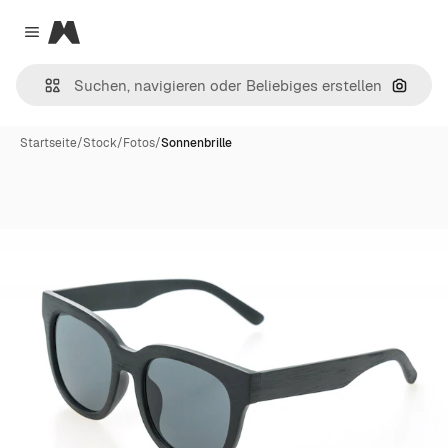
Magnific
Close menu
Nach B
Startseite
/
Stock
/
Fotos
/
Sonnenbrille