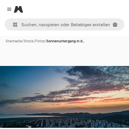
Magnific
Close menu
Nach B
Startseite
/
Stock
/
Fotos
/
Sonnenuntergang in d…