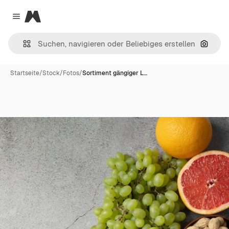
Magnific
Close menu
Nach B
Startseite
/
Stock
/
Fotos
/
Sortiment gängiger L…