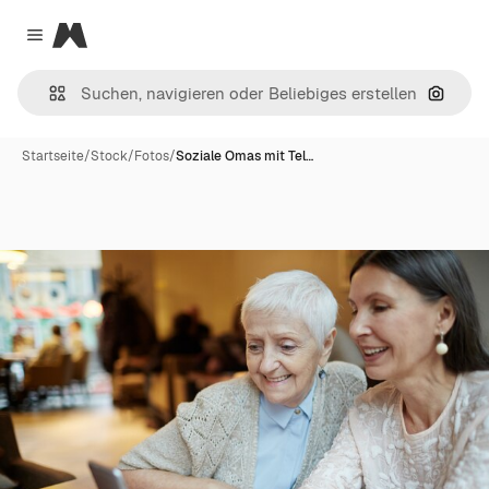
Magnific
Close menu
Nach B
Startseite
/
Stock
/
Fotos
/
Soziale Omas mit Tel…