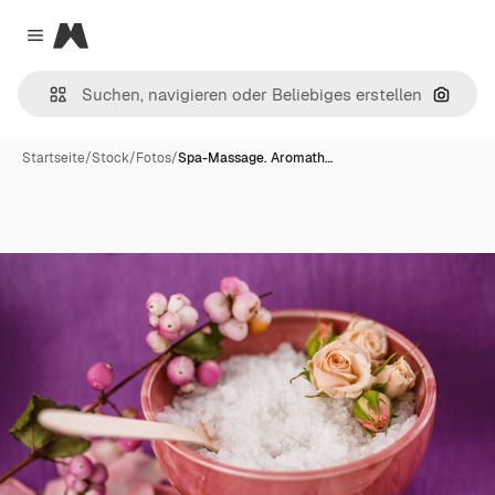
Magnific
Close menu
Nach B
Startseite
/
Stock
/
Fotos
/
Spa-Massage. Aromath…