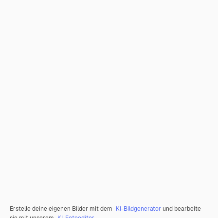
Erstelle deine eigenen Bilder mit dem
KI-Bildgenerator
und bearbeite
sie mit unserem
KI-Fotoeditor
.