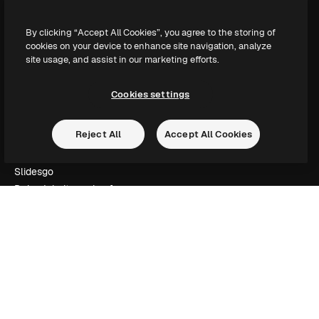
Unternehmen
By clicking “Accept All Cookies”, you agree to the storing of
cookies on your device to enhance site navigation, analyze
Preise
site usage, and assist in our marketing efforts.
Über uns
Reviews
Cookies settings
Karriere
Suchtrends
Reject All
Accept All Cookies
Blog
Veranstaltungen
Slidesgo
Deine Inhalte verkaufen
Pressesaal
Suchst du nach magnific.ai
Kontakt aufnehmen
Kundensupport
Instagram
YouTube