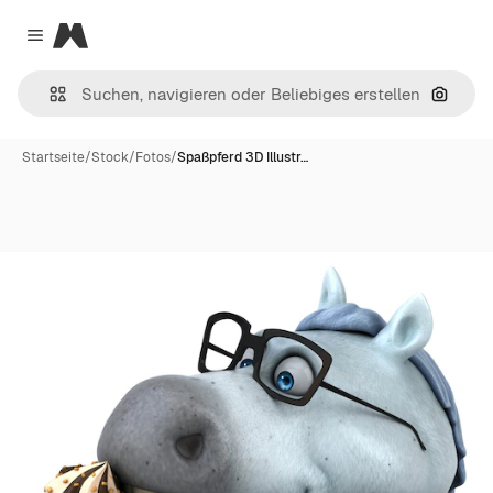
Magnific
Close menu
Nach B
Startseite
/
Stock
/
Fotos
/
Spaßpferd 3D Illustr…