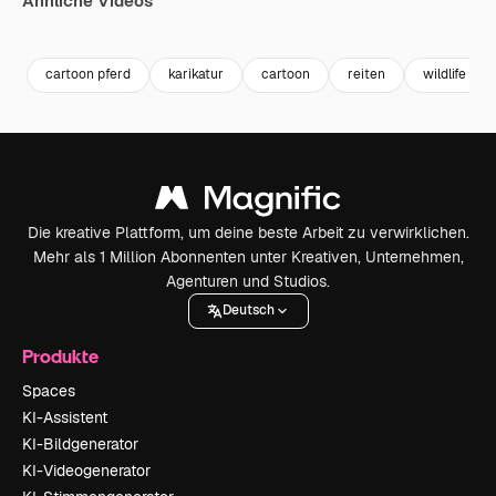
Ähnliche Videos
Premium
Premium
Generiert von KI
Premium
Premium
Generiert v
cartoon pferd
karikatur
cartoon
reiten
wildlife
Die kreative Plattform, um deine beste Arbeit zu verwirklichen.
Mehr als 1 Million Abonnenten unter Kreativen, Unternehmen,
Agenturen und Studios.
Deutsch
Produkte
Spaces
KI-Assistent
KI-Bildgenerator
KI-Videogenerator