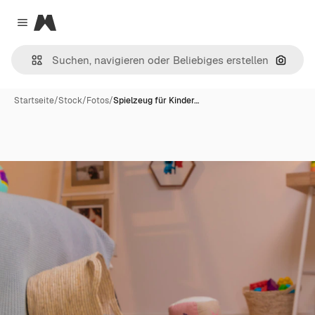
Magnific
Close menu
Nach B
Startseite
/
Stock
/
Fotos
/
Spielzeug für Kinder…