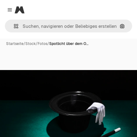
Magnific
Close menu
Nach B
Startseite
/
Stock
/
Fotos
/
Spotlicht über dem O…