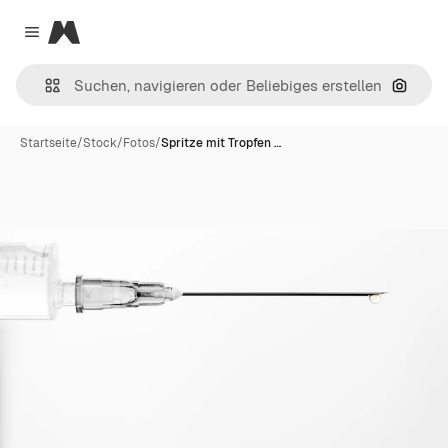
Magnific
Close menu
Nach B
Startseite
/
Stock
/
Fotos
/
Spritze mit Tropfen …