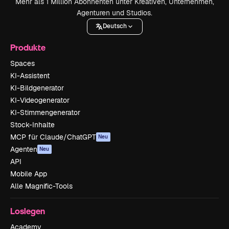
Mehr als 1 Million Abonnenten unter Kreativen, Unternehmen,
Agenturen und Studios.
Deutsch
Produkte
Spaces
KI-Assistent
KI-Bildgenerator
KI-Videogenerator
KI-Stimmengenerator
Stock-Inhalte
MCP für Claude/ChatGPT
Neu
Agenten
Neu
API
Mobile App
Alle Magnific-Tools
Loslegen
Academy