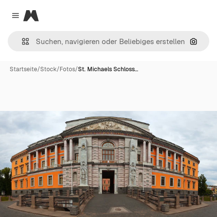
Magnific
Close menu
Nach B
Startseite
/
Stock
/
Fotos
/
St. Michaels Schloss…