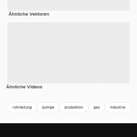
Ähnliche Vektoren
Ähnliche Videos
Premium
Premium
Generiert von KI
Premium
Premium
Generiert v
rohrleitung
pumpe
produktion
gas
industrie