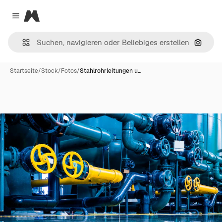
Magnific
Close menu
Nach B
Startseite
/
Stock
/
Fotos
/
Stahlrohrleitungen u…