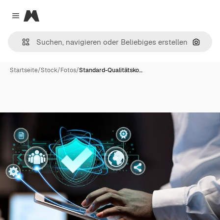
Magnific
Close menu
Nach B
Startseite
/
Stock
/
Fotos
/
Standard-Qualitätsko…