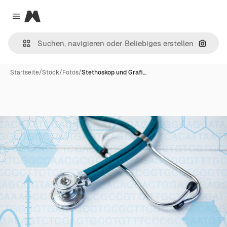
Magnific
Close menu
Nach B
Startseite
/
Stock
/
Fotos
/
Stethoskop und Grafi…