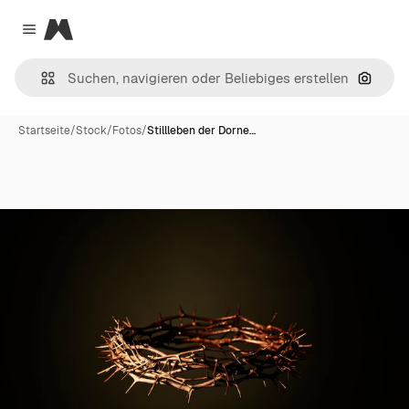
Magnific
Close menu
Nach B
Startseite
/
Stock
/
Fotos
/
Stillleben der Dorne…