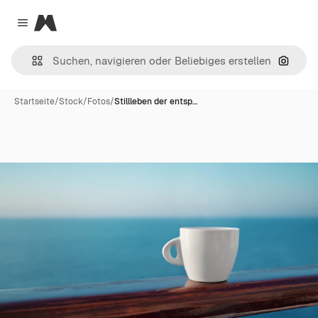
Magnific
Close menu
Nach B
Startseite
/
Stock
/
Fotos
/
Stillleben der entsp…