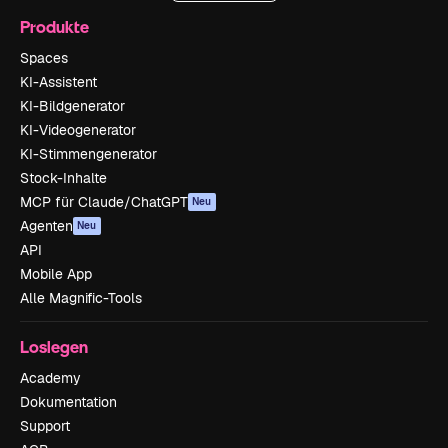
Produkte
Spaces
KI-Assistent
KI-Bildgenerator
KI-Videogenerator
KI-Stimmengenerator
Stock-Inhalte
MCP für Claude/ChatGPT
Neu
Agenten
Neu
API
Mobile App
Alle Magnific-Tools
Loslegen
Academy
Dokumentation
Support