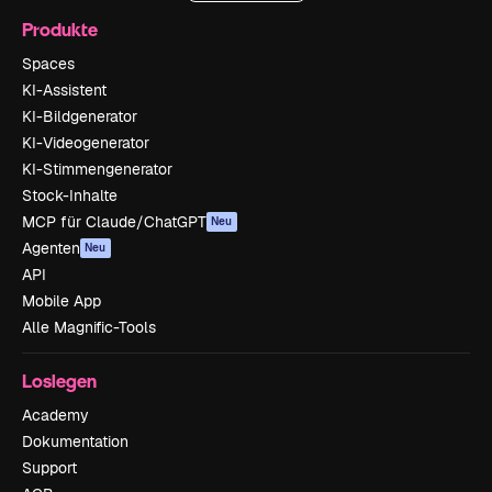
Produkte
Spaces
KI-Assistent
KI-Bildgenerator
KI-Videogenerator
KI-Stimmengenerator
Stock-Inhalte
MCP für Claude/ChatGPT
Neu
Agenten
Neu
API
Mobile App
Alle Magnific-Tools
Loslegen
Academy
Dokumentation
Support