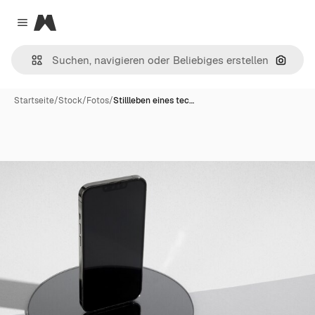
Magnific
Close menu
Nach B
Startseite
/
Stock
/
Fotos
/
Stillleben eines tec…