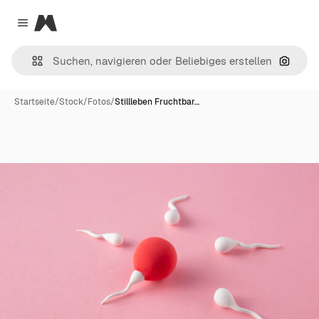
Magnific
Close menu
Nach B
Startseite
/
Stock
/
Fotos
/
Stillleben Fruchtbar…