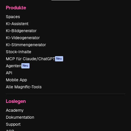
Produkte
Spaces
KI-Assistent
KI-Bildgenerator
KI-Videogenerator
KI-Stimmengenerator
Stock-Inhalte
MCP für Claude/ChatGPT
Neu
Agenten
Neu
API
Mobile App
Alle Magnific-Tools
Loslegen
Academy
Dokumentation
Support