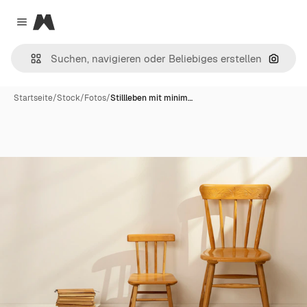
Magnific
Close menu
Nach B
Startseite
/
Stock
/
Fotos
/
Stillleben mit minim…