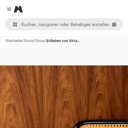
Magnific
Close menu
Nach B
Startseite
/
Stock
/
Fotos
/
Stillleben von Vinta…