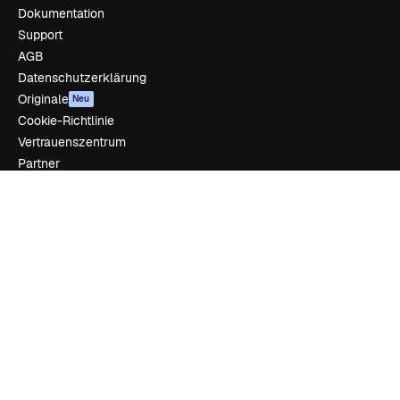
Dokumentation
Support
AGB
Datenschutzerklärung
Originale
Neu
Cookie-Richtlinie
Vertrauenszentrum
Partner
Unternehmen
Unternehmen
Preise
Über uns
Reviews
Karriere
Suchtrends
Blog
Veranstaltungen