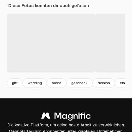
Diese Fotos könnten dir auch gefallen
gift
wedding
mode
geschenk
fashion
einlad
Die kreative Plattform, um deine beste Arbeit zu verwirklichen.
Mehr als 1 Million Abonnenten unter Kreativen, Unternehmen,