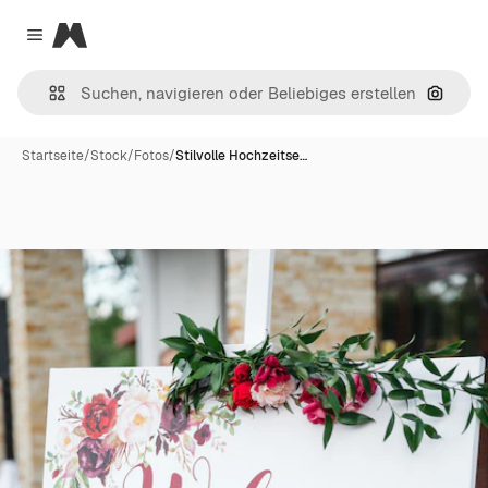
Magnific
Close menu
Nach B
Startseite
/
Stock
/
Fotos
/
Stilvolle Hochzeitse…