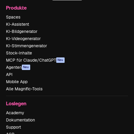
Produkte
Spaces
KI-Assistent
KI-Bildgenerator
KI-Videogenerator
KI-Stimmengenerator
Stock-Inhalte
MCP für Claude/ChatGPT
Neu
Agenten
Neu
API
Mobile App
Alle Magnific-Tools
Loslegen
Academy
Dokumentation
Support