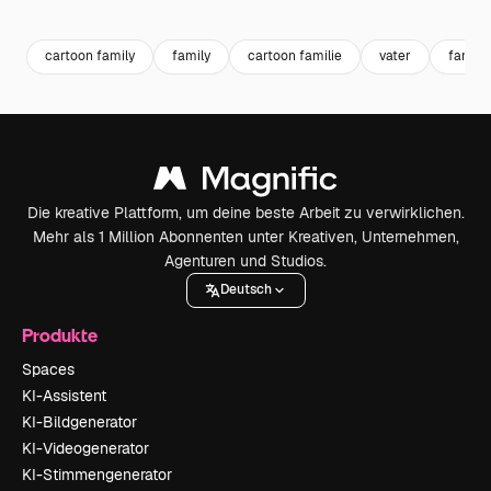
Premium
Premium
Generiert von KI
Premium
Premium
cartoon family
family
cartoon familie
vater
familie
Die kreative Plattform, um deine beste Arbeit zu verwirklichen.
Mehr als 1 Million Abonnenten unter Kreativen, Unternehmen,
Agenturen und Studios.
Deutsch
Produkte
Spaces
KI-Assistent
KI-Bildgenerator
KI-Videogenerator
KI-Stimmengenerator