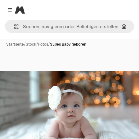
Magnific
Close menu
Nach B
Startseite
/
Stock
/
Fotos
/
Süßes Baby geboren