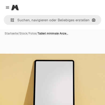
Magnific
Close menu
Nach B
Startseite
/
Stock
/
Fotos
/
Tablet minimale Anze…