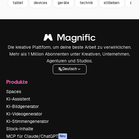
tablet
devices
geräte
technik
stillleben
displ
Die kreative Plattform, um deine beste Arbeit zu verwirklichen.
Mehr als 1 Million Abonnenten unter Kreativen, Unternehmen,
Agenturen und Studios.
Deutsch
Produkte
Spaces
KI-Assistent
KI-Bildgenerator
KI-Videogenerator
KI-Stimmengenerator
Stock-Inhalte
MCP für Claude/ChatGPT
Neu