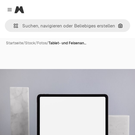
Magnific
Close menu
Nach B
Startseite
/
Stock
/
Fotos
/
Tablet- und Felsenan…