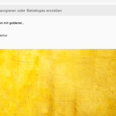
en mit goldener…
extur