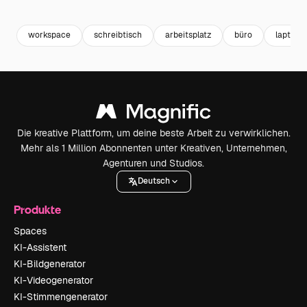
Premium
Premium
Premium
Premium
workspace
schreibtisch
arbeitsplatz
büro
laptop s
Die kreative Plattform, um deine beste Arbeit zu verwirklichen.
Mehr als 1 Million Abonnenten unter Kreativen, Unternehmen,
Agenturen und Studios.
Deutsch
Produkte
Spaces
KI-Assistent
KI-Bildgenerator
KI-Videogenerator
KI-Stimmengenerator