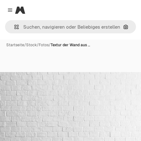
Magnific
Close menu
Nach B
Startseite
/
Stock
/
Fotos
/
Textur der Wand aus …