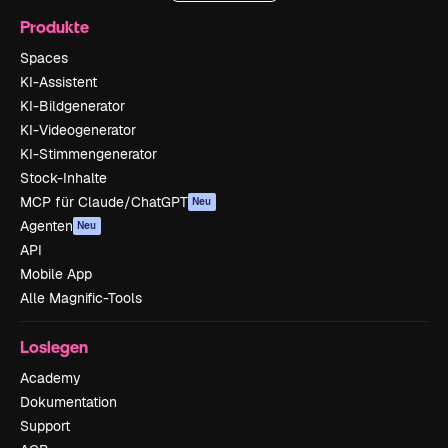
Produkte
Spaces
KI-Assistent
KI-Bildgenerator
KI-Videogenerator
KI-Stimmengenerator
Stock-Inhalte
MCP für Claude/ChatGPT
Neu
Agenten
Neu
API
Mobile App
Alle Magnific-Tools
Loslegen
Academy
Dokumentation
Support