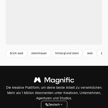
brick wall
steinmauer
hintergrund stein
wall
zieg
Die kreative Plattform, um deine beste Arbeit zu verwirklichen.
Mehr als 1 Million Abonnenten unter Kreativen, Unternehmen,
Agenturen und Studios.
Deutsch