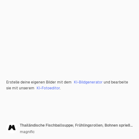
Erstelle deine eigenen Bilder mit dem
KI-Bildgenerator
und bearbeite
sie mit unserem
KI-Fotoeditor
.
Thailändische Fischballsuppe; Frühlingsrollen; Bohnen sprießen und Sauce mit Stäbchen auf hölzernen Schreibtisch vor schwarzem Hintergrund
magnific