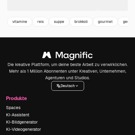
vitamine
reis
suppe
brokkoli
gourmet
gesund
Die kreative Plattform, um deine beste Arbeit zu verwirklichen.
Mehr als 1 Million Abonnenten unter Kreativen, Unternehmen,
Agenturen und Studios.
Deutsch
Produkte
Spaces
KI-Assistent
KI-Bildgenerator
KI-Videogenerator