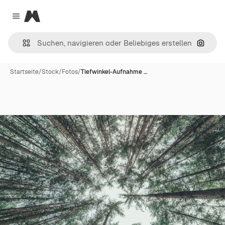
Magnific
Close menu
Nach B
Startseite
/
Stock
/
Fotos
/
Tiefwinkel-Aufnahme …