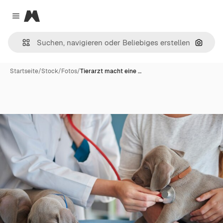
Magnific
Close menu
Nach B
Startseite
/
Stock
/
Fotos
/
Tierarzt macht eine …