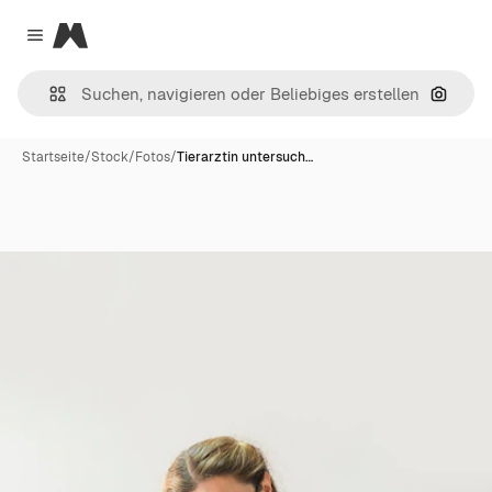
Magnific
Close menu
Nach B
Startseite
/
Stock
/
Fotos
/
Tierarztin untersuch…