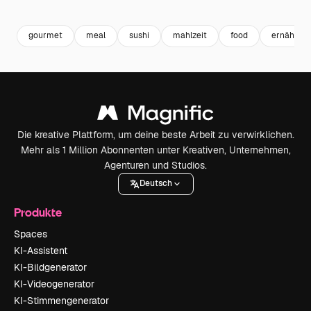
Premium
Premium
Premium
Premium
gourmet
meal
sushi
mahlzeit
food
ernährun
Die kreative Plattform, um deine beste Arbeit zu verwirklichen.
Mehr als 1 Million Abonnenten unter Kreativen, Unternehmen,
Agenturen und Studios.
Deutsch
Produkte
Spaces
KI-Assistent
KI-Bildgenerator
KI-Videogenerator
KI-Stimmengenerator