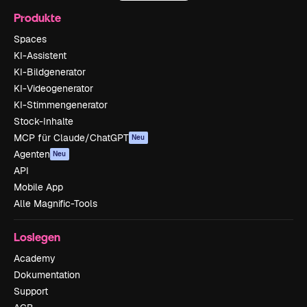
Produkte
Spaces
KI-Assistent
KI-Bildgenerator
KI-Videogenerator
KI-Stimmengenerator
Stock-Inhalte
MCP für Claude/ChatGPT
Neu
Agenten
Neu
API
Mobile App
Alle Magnific-Tools
Loslegen
Academy
Dokumentation
Support