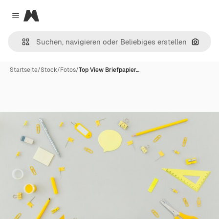
Magnific
Close menu
Nach B
Startseite
/
Stock
/
Fotos
/
Top View Briefpapier…